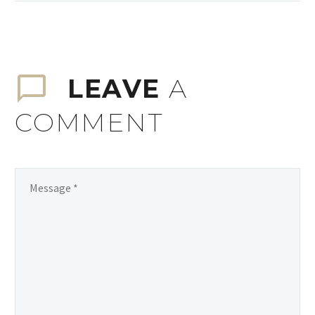
bibendum auctor, nisi elit
consequat ipsum, nec
sagittis sem nibh id elit.
Duis sed odio sit amet
nibh vulputate cursus a
LEAVE
A
sit amet mauris.
COMMENT