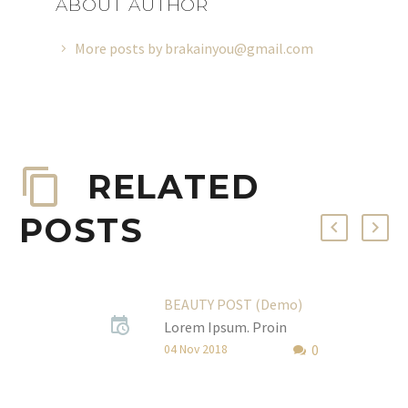
ABOUT AUTHOR
More posts by brakainyou@gmail.com
RELATED
POSTS
BEAUTY POST (Demo)
Lorem Ipsum. Proin
0
gravida nibh vel velit
04 Nov 2018
auctor aliquet. Aenean
sollicitudin, lorem quis