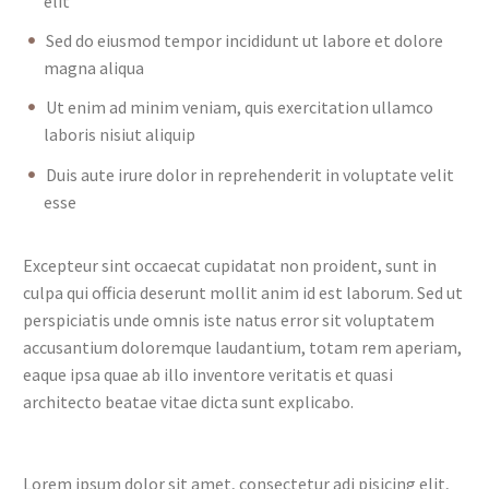
elit
Sed do eiusmod tempor incididunt ut labore et dolore
magna aliqua
Ut enim ad minim veniam, quis exercitation ullamco
laboris nisiut aliquip
Duis aute irure dolor in reprehenderit in voluptate velit
esse
Excepteur sint occaecat cupidatat non proident, sunt in
culpa qui officia deserunt mollit anim id est laborum. Sed ut
perspiciatis unde omnis iste natus error sit voluptatem
accusantium doloremque laudantium, totam rem aperiam,
eaque ipsa quae ab illo inventore veritatis et quasi
architecto beatae vitae dicta sunt explicabo.
Lorem ipsum dolor sit amet, consectetur adi pisicing elit,