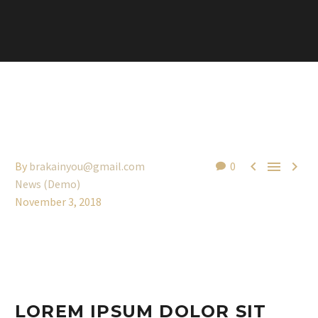



By
brakainyou@gmail.com
0
News (Demo)
November 3, 2018
LOREM IPSUM DOLOR SIT